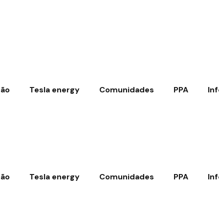
ção
Tesla energy
Comunidades
PPA
In
ção
Tesla energy
Comunidades
PPA
In