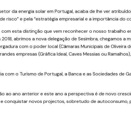
tor da energia solar em Portugal, acaba de lhe ver atribuído
de risco” e pela “estratégia empresarial e a importância do c
 com esta distinção que vem reconhecer o nosso trabalho em 
Em 2018, abrimos a nova delegação de Sesimbra, chegamos a m
gadura com o poder local (Câmaras Municipais de Oliveira do B
grandes empresas (Gráfica Ideal, Caves Messias ou Ramalhos),
eria com o Turismo de Portugal, a Banca e as Sociedades de 
o ao ano anterior e este ano a perspectiva é de novo cresci
 e conquistar novos projectos, sobretudo de autoconsumo, p