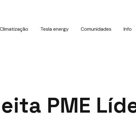
Climatização
Tesla energy
Comunidades
Info
eita PME Líd